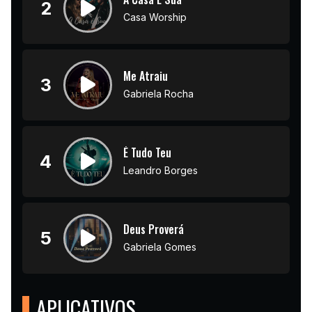
2
Casa Worship
Me Atraiu
3
Gabriela Rocha
É Tudo Teu
4
Leandro Borges
Deus Proverá
5
Gabriela Gomes
APLICATIVOS