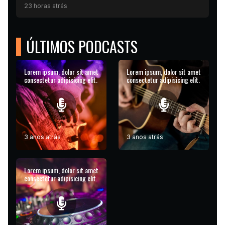
23 horas atrás
ÚLTIMOS PODCASTS
Lorem ipsum, dolor sit amet
Lorem ipsum, dolor sit amet
consectetur adipisicing elit.
consectetur adipisicing elit.
3 anos atrás
3 anos atrás
Lorem ipsum, dolor sit amet
consectetur adipisicing elit.