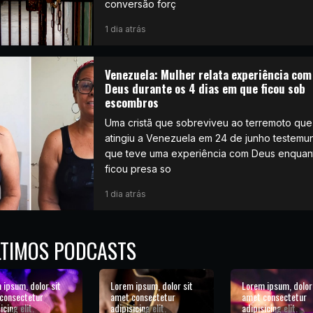
conversão forç
1 dia atrás
Venezuela: Mulher relata experiência com
Deus durante os 4 dias em que ficou sob
escombros
Uma cristã que sobreviveu ao terremoto que
atingiu a Venezuela em 24 de junho testemu
que teve uma experiência com Deus enquan
ficou presa so
1 dia atrás
LTIMOS PODCASTS
 ipsum, dolor sit
Lorem ipsum, dolor sit
Lorem ipsum, dolor
consectetur
amet consectetur
amet consectetur
icing elit.
adipisicing elit.
adipisicing elit.