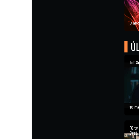
3 ano
ÚL
Jeff S
10 m
"City
Beat