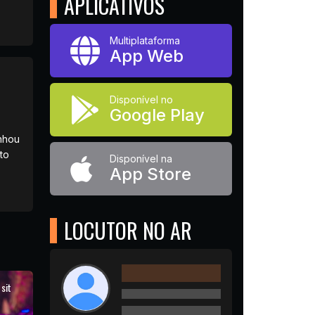
APLICATIVOS
Multiplataforma
App Web
Disponível no
Google Play
nhou
to
Disponível na
App Store
LOCUTOR NO AR
 sit