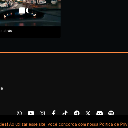
s atrás
de
ies!
Ao utilizar esse site, você concorda com nossa
Política de Pri
© Moriá rádio evangélica - Todos os direitos reservados.