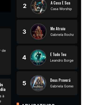
A Casa É Sua
2
Casa Worship
Me Atraiu
3
Gabriela Rocha
r de
É Tudo Teu
o
4
Leandro Borges
Deus Proverá
5
ós
Gabriela Gomes
ndia
s à
e