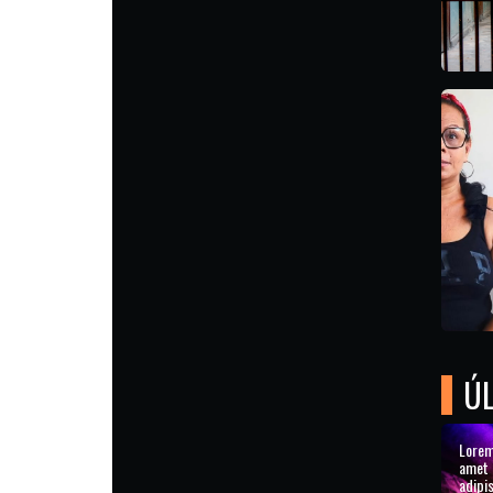
Ú
Lorem
amet 
adipis