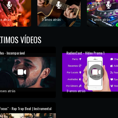
s atrás
3 anos atrás
3 anos atrás
TIMOS VÍDEOS
ilva - Incomparável
RadiosCast - Vídeo Promo 1
eses atrás
3 anos atrás
 Focus" - Rap Trap Beat | Instrumental